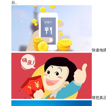
台。
快速地
替您真