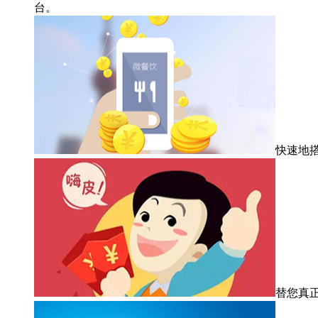
台。
快速地
替您真